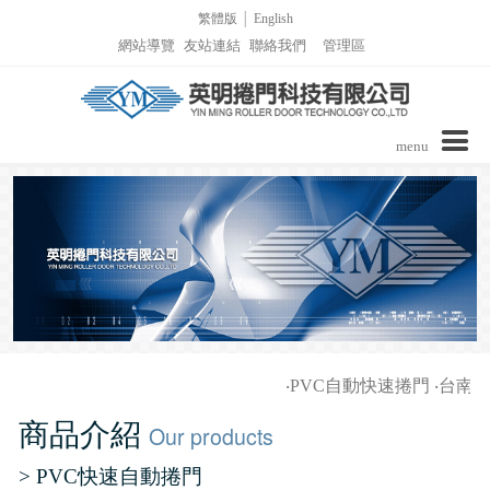
繁體版
│
English
網站導覽
友站連結
聯絡我們
管理區
menu
公司介紹
商品介紹
實績介紹
實績介紹-PVC自動捲門
詢價表單
‧
PVC自動快速捲門
‧
台南家
影音區/技術支援
實績介紹-捲窗
商品介紹
Our products
最新消息
實績介紹-柵欄機列表
> PVC快速自動捲門