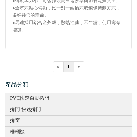
●傳動馬力小，可發揮最高省電效率與節省電費支出。
●全罩式軸心傳動，比一對一齒輪式或鍊條傳動方式，
多好幾倍的壽命。
●馬達採用鋁合金外殼，散熱性佳，不生鏽，使用壽命
增加。
«
1
»
產品分類
PVC快速自動捲門
捲門-快速捲門
捲窗
柵欄機