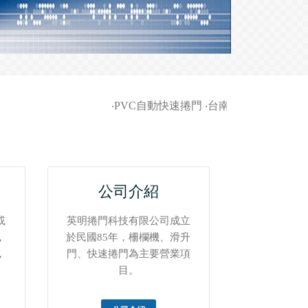
‧
PVC自動快速捲門
‧
台南家商-柵欄機等車輛
公司介紹
或
英明捲門科技有限公司成立
，
於民國85年，柵欄機、滑升
，
門、快速捲門為主要營業項
。
目。