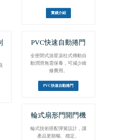
實績介紹
制
PVC快速自動捲門
全密閉式游星滾柱式傳動自
動潤滑無需保養，可減少維
及
修費用。
。
PVC快速自動捲門
輪式扇形門開門機
輪式技術搭配彈簧設計，讓
產品更順暢、穩定。