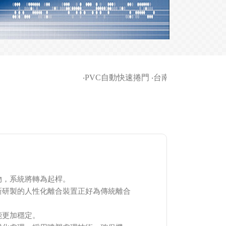
‧
PVC自動快速捲門
‧
台南家商-柵欄機等車
物，系統將轉為起桿。
新研製的人性化離合裝置正好為傳統離合
能更加穩定。