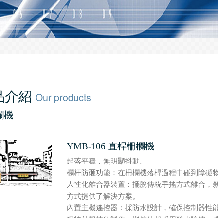
品介紹
Our products
欄機
YMB-106 直桿柵欄機
起落平穩，無明顯抖動。
欄杆防砸功能：在柵欄機落桿過程中碰到障礙
人性化離合器裝置：擺脫傳統手搖方式離合，
方式提供了解決方案。
內置主機遙控器：採防水設計，確保控制器性