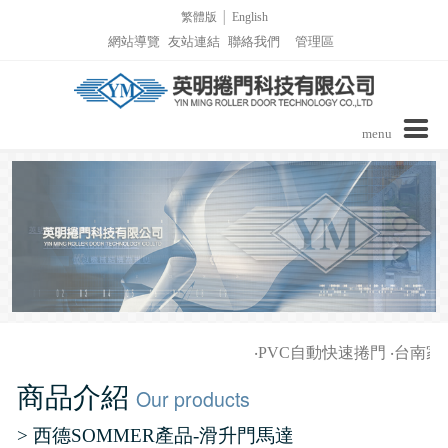
繁體版
│
English
網站導覽
友站連結
聯絡我們
管理區
menu
公司介紹
商品介紹
實績介紹
實績介紹-PVC自動捲門
詢價表單
‧
PVC自動快速捲門
‧
台南家商
影音區/技術支援
實績介紹-捲窗
商品介紹
Our products
最新消息
實績介紹-柵欄機列表
> 西德SOMMER產品-滑升門馬達