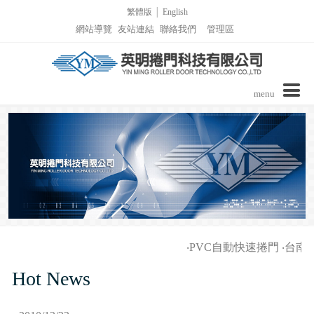
繁體版
│
English
網站導覽
友站連結
聯絡我們
管理區
menu
公司介紹
商品介紹
實績介紹
實績介紹-PVC自動捲門
詢價表單
‧
PVC自動快速捲門
‧
台南家
影音區/技術支援
實績介紹-捲窗
Hot News
最新消息
實績介紹-柵欄機列表