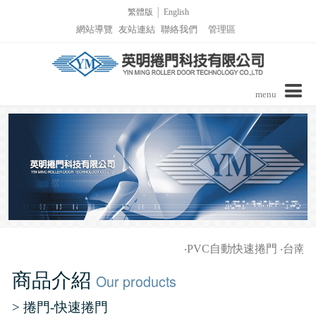
繁體版
│
English
網站導覽
友站連結
聯絡我們
管理區
menu
公司介紹
商品介紹
實績介紹
實績介紹-PVC自動捲門
詢價表單
‧
PVC自動快速捲門
‧
台南家
影音區/技術支援
實績介紹-捲窗
商品介紹
Our products
最新消息
實績介紹-柵欄機列表
> 捲門-快速捲門