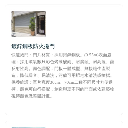
實績介紹-滑升門列表
實績介紹-扇型門自動開門機
鍍鋅鋼板防火捲門
快速捲門：門片材質：採用鋁鋅鋼板。(0.55m)表面處
理：採用環氧數只彩色烤漆酸雨、耐腐蝕、耐高溫、熱
反射性高。顏色調配：門板一體成型、無接縫生產製
造，降低噪音、易清洗，污穢可用肥皂水清洗或擦拭。
保養維護：單片寬度30cm、70cm二種不同尺寸方便選
擇，顏色可自行搭配，創造與眾不同的門面或依建築物
磁磚顏色做整體計畫。