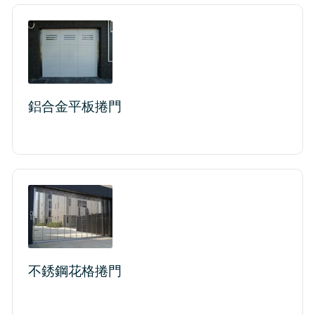
鋁合金平板捲門
不銹鋼花格捲門