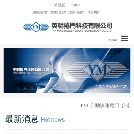
繁體版
│
English
網站導覽
友站連結
聯絡我們
管理區
menu
公司介紹
商品介紹
實績介紹
實績介紹-PVC自動捲門
詢價表單
‧
PVC自動快速捲門
‧
台南家
影音區/技術支援
實績介紹-捲窗
最新消息
Hot news
最新消息
實績介紹-柵欄機列表