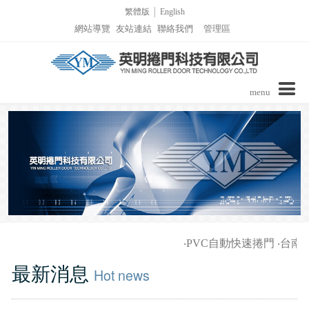
繁體版
│
English
網站導覽
友站連結
聯絡我們
管理區
menu
公司介紹
商品介紹
實績介紹
實績介紹-PVC自動捲門
詢價表單
‧
PVC自動快速捲門
‧
台南家
影音區/技術支援
實績介紹-捲窗
最新消息
Hot news
最新消息
實績介紹-柵欄機列表