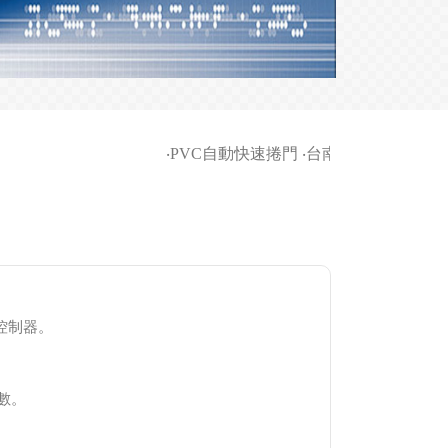
‧
PVC自動快速捲門
‧
台南家商-柵欄機等車
控制器。
數。